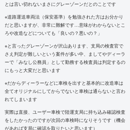
とは言い切れないまさにグレーゾーンだとのことです
※道路運送車両法（保安基準）を勉強された方はお分かり
だと思いますが、非常に難解です…意味がわからないとこ
ろや改造などについても「良いの？悪いの？」
※と言ったグレーゾーンが沢山あります、支局の検査官で
さえ判定が難しいという案件が多い中、ましてやディーラ
ーで「みなし公務員」として勤務する検査員は判定するの
にもっと大変だと思います
※だからディーラーなどに車検を出すと基本的に改造車は
全てオリジナルにしてからでないと車検は通らないと言わ
れてしまいます
実際は直接、ユーザー車検で陸運支局に持ち込み確認検査
をしたかったのですが次回の車検時になりそうです（機会
があれば支局に確認を取りたいと思います）