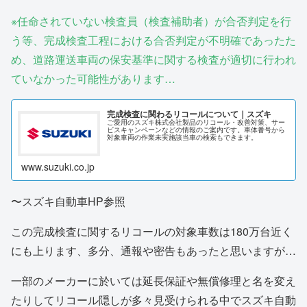
※任命されていない検査員（検査補助者）が合否判定を行
う等、完成検査工程における合否判定が不明確であったた
め、道路運送車両の保安基準に関する検査が適切に行われ
ていなかった可能性があります…
完成検査に関わるリコールについて｜スズキ
ご愛用のスズキ株式会社製品のリコール・改善対策、サー
ビスキャンペーンなどの情報のご案内です。車体番号から
対象車両の作業未実施該当車の検索もできます。
www.suzuki.co.jp
〜スズキ自動車HP参照
この完成検査に関するリコールの対象車数は180万台近く
にも上ります、多分、通報や密告もあったと思いますが…
一部のメーカーに於いては延長保証や無償修理と名を変え
たりしてリコール隠しが多々見受けられる中でスズキ自動