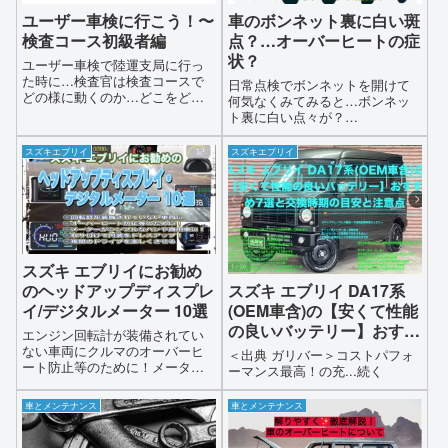
ことも記事に盛り込みいったい
ユーザー車検に行こう！〜
車のボンネット裏に白い斑
リコールはなぜなくならないの
検査コース初級者編
点？…オーバーヒートの症
か また 自動車メーカーはリコー
状？
ルとどう向き合ってきたのか そ
ユーザー車検で陸運支局に行っ
して 有識者たちはこのリコール
た時に…検査官は検査コースで
日常点検でボンネットを開けて
問題をどのようにみているのか
どの様に動くのか…どこをどの
何気なくみてみると…ボンネッ
本書の第4章から第6章 について
様に検査するのか…検査箇所と
ト裏に白い点々が？…
の読書レビュー 後編 をまとめて
指摘されやすい箇所を紹介しま
解説します
すyoutubeを見るとユーザー車検
スズキエブリイ
スズキエブリイ
の受験の仕方がたくさんアップ
されています…しかしもっと具
体的にどこをどの様に検査して
いるのか
スズキ エブリイにお勧め
のヘッドアップディスプレ
スズキ エブリイ DA17系
イ/デジタルメーター 10選
(OEM車含)の【安くて性能
の良いバッテリー】おすす
エンジン回転計が装備されてい
め7選と交換時期の目安と
ない車両にクルマのオーバーヒ
＜出典 ガリバー＞コストパフォ
ート防止等のために！メーター
注意点
ーマンス最高！の充...続く
がシンプルなバンや商用車に取
り付けて内装をドレスアップ！
車とメンテナンス
車とメンテナンス
夜間のドライブを楽しくさせる
デジタルメーター