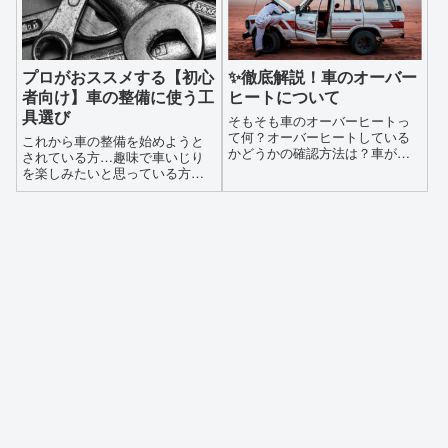
プロがおススメする【初心
✨徹底解説！車のオーバー
者向け】車の整備に使う工
ヒートについて
具選び
そもそも車のオーバーヒートっ
て何？オーバーヒートしている
これから車の整備を始めようと
かどうかの確認方法は？車がオ
されている方…趣味で車いじり
ーバーヒートしたらどうする？
を楽しみたいと思っている方…
対処法なぜ？車がオーバーヒー
自分の車を点検したり修理する
トするの原因は？車のオーバー
場合に準備するものは色々あり
ヒートの修理金額はいくら？オ
ますが…まず最初に用意するも
ーバーヒート防止のための日常
のは車を整備するための工具で
点検箇所は？
すよね…でも…どんな工具を用
意したら良いのか…安いのから
高いのまで色々あるけど何が違
うんだろう… 単品で揃えて行っ
た方が良いのかそれとも最初か
らセットで準備した方が良いの
か