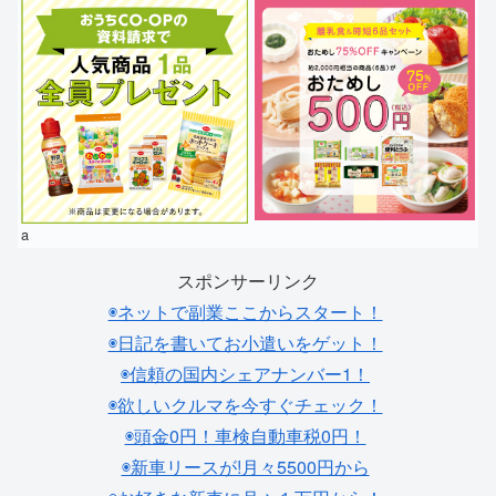
a
スポンサーリンク
◉ネットで副業ここからスタート！
◉日記を書いてお小遣いをゲット！
◉信頼の国内シェアナンバー1！
◉欲しいクルマを今すぐチェック！
◉頭金0円！車検自動車税0円！
◉新車リースが!月々5500円から