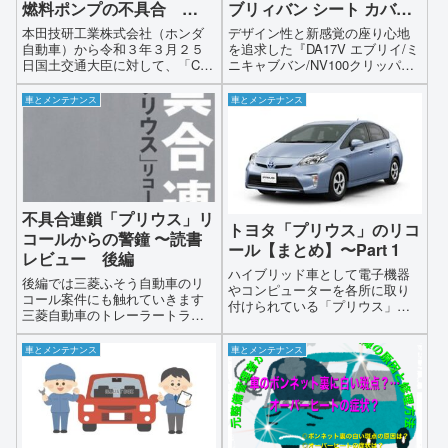
燃料ポンプの不具合
ブリィバン シート カバー
【2021年~リコール関連の
価格比較と取り付け方法
本田技研工業株式会社（ホンダ
デザイン性と新感覚の座り心地
情報と解説】
自動車）から令和３年３月２５
を追求した『DA17V エブリイ/ミ
日国土交通大臣に対して、「CR-
ニキャブバン/NV100クリッパ
V、インサイト、シビック、レジ
ー』にぴったりのクラッツィオ
ェンド 」の4車種において燃料系
「コンフォート」シリーズです
車とメンテナンス
車とメンテナンス
統の不具合によるリコールの届
クラッツィオ「コンフォート」
出があったとのことです対象車
シリーズの『ジャッカ』『クロ
両台数は1万9430台で詳細は下記
ス』『エアー』『クール』『ネ
の通りとなります
オ』の５種類のデザインや機能
を詳しく紹介します
不具合連鎖「プリウス」リ
トヨタ「プリウス」のリコ
コールからの警鐘 〜読書
ール【まとめ】〜Part 1
レビュー 後編
ハイブリッド車として電子機器
後編では三菱ふそう自動車のリ
やコンピューターを各所に取り
コール案件にも触れていきます
付けられている「プリウス」は
三菱自動車のトレーラートラッ
他の車種と比べてもリコール案
クの後輪タイヤが外れ母子3人が
件の多い車種ですその様なプリ
死傷し世間に大きな衝撃を与え
車とメンテナンス
車とメンテナンス
ウスのリコールの届出につい
たこの事故はリコールを隠して
て、時系列で見ていきましょう
いた事が後にわかり自動車会社
のリコールに対する隠蔽体質も
問題視され関係者が逮捕される
と言う刑事責任を負う羽目にも
なった出来事でしたこのような