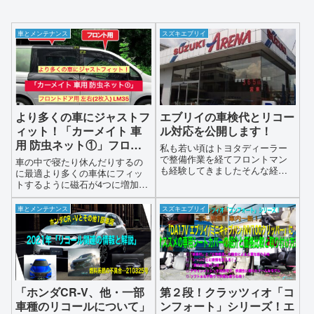
車とメンテナンス
スズキエブリイ
より多くの車にジャストフ
エブリイの車検代とリコー
ィット！「カーメイト 車
ル対応を公開します！
用 防虫ネット①」フロン
私も若い頃はトヨタディーラー
トドア用 左右(2枚入)
で整備作業を経てフロントマン
車の中で寝たり休んだりするの
も経験してきましたそんな経歴
LM35
に最適より多くの車体にフィッ
のある私が常々思っているので
トするように磁石が4つに増加
すが、スズキアリーナ川口のお
（3つの従来の製品）虫の侵入を
客様を迎える対応には感心しま
チャットアウト！（1.5mm）穴
車とメンテナンス
スズキエブリイ
す今回、リコール案件に併せて
のメッシュを採用フロントドア
車検をお願いしたスズキアリー
用2枚入りのフリーサイズで多く
ナ川口の対応して頂いた感想と
の車に対応可能軽自動車から大
修理内容についてお話しします
型車まで取り付けができます
「ホンダCR-V、他・一部
第２段！クラッツィオ「コ
車種のリコールについて」
ンフォート」シリーズ！エ