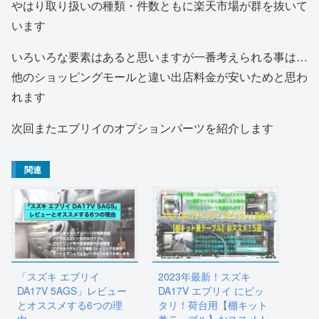
やはり取り扱いの種類・件数ともに楽天市場が群を抜いて
います
いろいろな要素はあると思いますが一番考えられる事は…
他のショッピングモールと違い出店料金が安いためと思わ
れます
次回またエブリイのオプションパーツを紹介します
関連
「スズキ エブリイ
2023年最新！スズキ
DA17V 5AGS」レビュー
DA17V エブリイ にピッ
とオススメする6つの理
タリ！荷台用【棚キット
由
兼テーブル】おススメ！