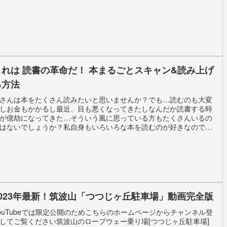
これは 読書の革命だ！ 本まるごとスキャン&読み上げ
る方法
さんは本をたくさん読みたいと思いませんか？でも…読むのも大変
しお金もかかるし最近、目も悪くなってきたしなんだか読書する時
が億劫になってきた…そういう風に思っている方もたくさんいるの
はないでしょうか？私自身もいろいろな本を読むのが好きなのです
、本を購入するのにも お金がかかるし、最近目も悪くなってきて、
書するのが 面倒になってきました。できたらどんな本でも無料で
indle本のように「聞く読書」にして、家事仕事や就寝前に聞けたら
いなと思っていました。それが、なんと！ 最近アップデートされた
ppleのiOS 14以上で夢のような話ですが本を丸ごと スキャン して、
acBookで簡単に 「聞く読書」にして連続で何百ページでも読み上
る方法があるのですこれから説明する方法を使用すると 図書館で借
2023年最新！筑波山「つつじヶ丘駐車場」動画完全版
てきた本やメルカリなどで安く購入した普通の本をKindle版の「 聞
読書」のように 1ヵ月に何十冊も、無料で読み上げて聞くことがで
ouTubeでは限定公開のためこちらのホームページからチャンネル登
るのです。
してご覧ください筑波山のロープウェー乗り場[つつじヶ丘駐車場]