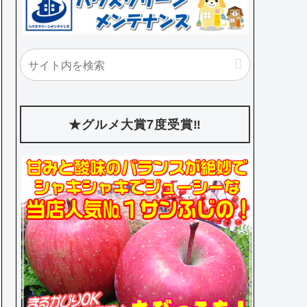
★グルメ大賞7度受賞‼️