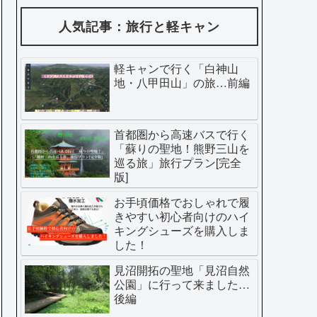
人気記事：旅行と軽キャン
軽キャンで行く「白神山
地・八甲田山」の旅…前編
首都圏から高速バスで行く
「蘇りの聖地！熊野三山を
巡る旅」旅行プラン[完全
版]
お手頃価格でおしゃれで履
きやすい初心者向けのハイ
キングシューズを購入しま
した！
見沼開拓の聖地「見沼自然
公園」に行って来ました…
後編