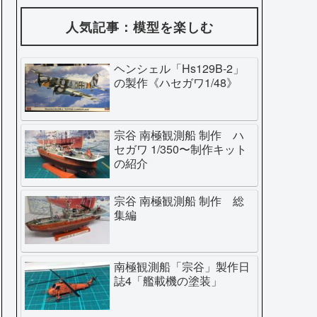
人気記事：模型を楽しむ
ヘンシェル「Hs129B-2」
の製作《ハセガワ1/48》
宗谷 南極観測船 制作 ハ
セガワ 1/350〜制作キット
の紹介
宗谷 南極観測船 制作 総
集編
南極観測船「宗谷」製作日
誌4「艦載機の塗装」