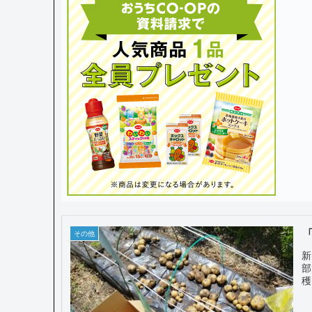
その他
新
部
穫