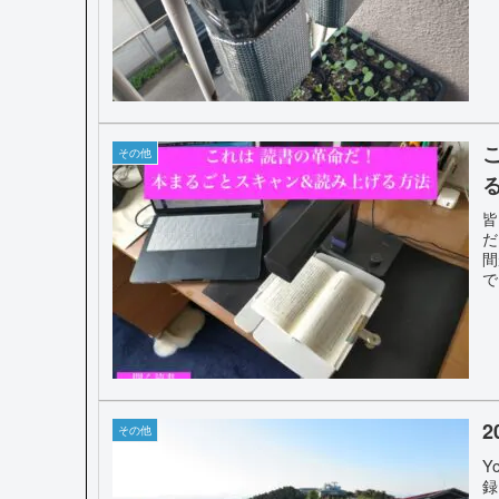
その他
皆
だ
間
で
が
読
K
い
a
m
げ
その他
り
く
Y
き
録