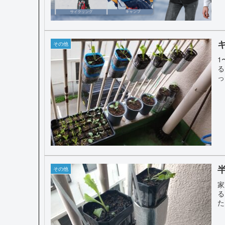
その他
1
る
っ
その他
家
る
た