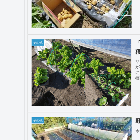
その他
サ
が
に
摘
大
す
野
その他
今