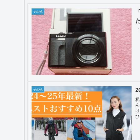
その他
「
その他
私
ん
け
ひ