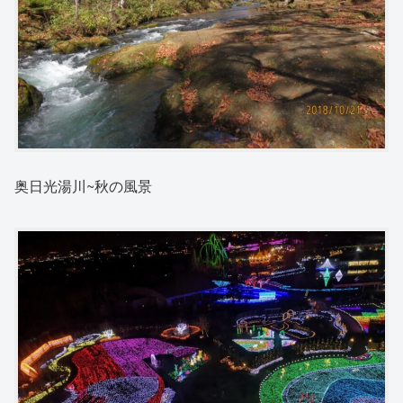
奥日光湯川~秋の風景