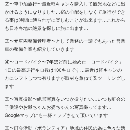
②〜車中泊旅行〜最近軽キャンを購入して観光地などに出
かけるようになりました…宿の心配をしなくて旅行ができ
る事は時間に縛られずに楽しむことが出来ます…これから
も日本各地の絶景を探しに旅に出ます…
③〜元車両整備管理者〜として業務の一環でもあった営業
車の整備作業も紹介していきます
④〜ロードバイク〜7年ほど前に始めた「ロードバイク」
1日の最高走行キロ数は130キロです…最近は軽キャンの
方にシフトしつつ有りますが取材を兼ねて又ツーリングし
ます
⑤〜写真撮影〜絶景写真をいつか撮りたい…いつも町会の
子供達やお爺ちゃんお婆ちゃんの写真撮ってます…
Googleマップにも一杯アップさせて頂いています
⑥〜町会活動（ボランティア）地域の住民の為に色々な活