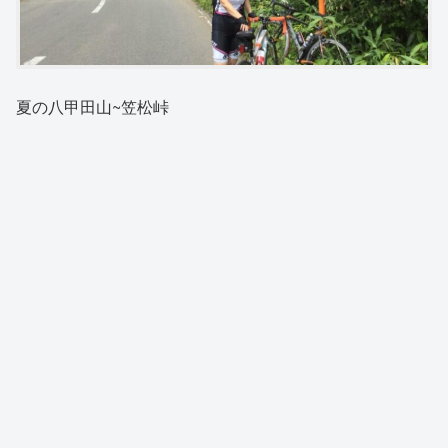
夏の八甲田山~笠松峠