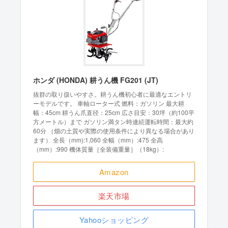
ホンダ (HONDA) 耕うん機 FG201 (JT)
抜群の取り扱いやすさ。耕うん機初心者に最適なエントリ
ーモデルです。 車軸ローター式 燃料：ガソリン 最大耕
幅：45cm 耕うん爪直径：25cm 広さ目安：30坪（約100平
方メートル）まで ガソリン満タン時連続運転時間：最大約
60分 （畑の土質や実際の使用条件により異なる場合があり
ます） 全長（mm):1,060 全幅（mm）:475 全高
（mm）:990 機体質量［全装備重量］（18kg）:
Amazon
楽天市場
Yahooショッピング