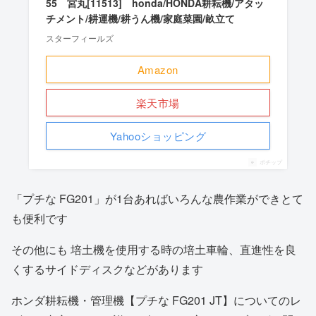
55 宮丸[11513] honda/HONDA耕耘機/アタッ
チメント/耕運機/耕うん機/家庭菜園/畝立て
スターフィールズ
Amazon
楽天市場
Yahooショッピング
ポチップ
「プチな FG201」が1台あればいろんな農作業ができとて
も便利です
その他にも 培土機を使用する時の培土車輪、直進性を良
くするサイドディスクなどがあります
ホンダ耕耘機・管理機【プチな FG201 JT】についてのレ