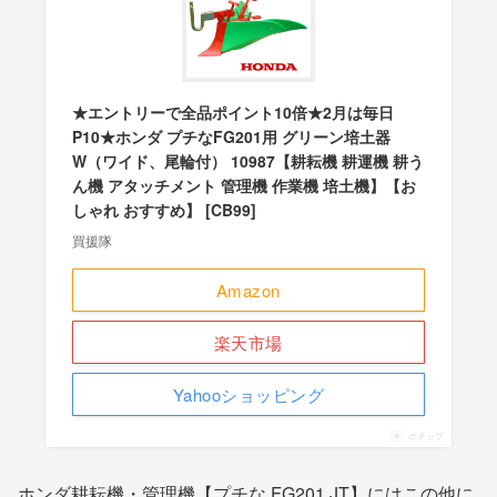
★エントリーで全品ポイント10倍★2月は毎日
P10★ホンダ プチなFG201用 グリーン培土器
W（ワイド、尾輪付） 10987【耕耘機 耕運機 耕う
ん機 アタッチメント 管理機 作業機 培土機】【お
しゃれ おすすめ】 [CB99]
買援隊
Amazon
楽天市場
Yahooショッピング
ポチップ
ホンダ耕耘機・管理機【プチな FG201 JT】にはこの他に