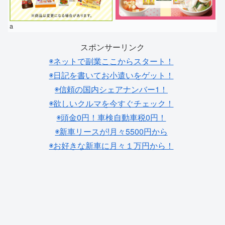
a
スポンサーリンク
◉ネットで副業ここからスタート！
◉日記を書いてお小遣いをゲット！
◉信頼の国内シェアナンバー1！
◉欲しいクルマを今すぐチェック！
◉頭金0円！車検自動車税0円！
◉新車リースが!月々5500円から
◉お好きな新車に月々１万円から！