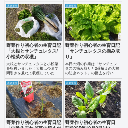
ってきて防虫ネットいっぱいに
なってきたので防虫ネットを取
家庭菜園
家庭菜園
り外すことにしました虫に食べ
られる可能性もありますが木酢
液や特製の鷹の爪とニンニクを
配合したお酢を散布して様子を
見ます
野菜作り初心者の生育日記
野菜作り初心者の生育日記
「大根とサンチュレタス/
「サンチュレタスの摘み取
小松菜の収穫」
り」
大根とサンチュレタスと小松菜
本日の畑の作業は「サンチュレ
を収穫いました！大根は今まで
タスの摘み取りと2番植えの大根
間引きを兼ねて収穫していたの
の防虫ネット」の撤去を行いま
ですが直径が9センチ位とスーパ
す「サンチュレタス」は外側の
ーで販売されている位の大きさ
大きな葉っぱから摘み取りを始
家庭菜園
家庭菜園
に生育してきたので本格的にこ
めて花芽が出るまで新鮮な葉っ
れから収穫していきます今日は2
ぱを摘み取ることができますこ
本収穫して中が空洞化していな
れでしばらくはスーパーに行っ
いか、帰ってから確認してみま
てレタスを買わなくても済むよ
したが、変色や空洞化とかも見
うです大根の防虫ネットの撤去
られずきれいな大根でした1本は
は大根の葉っぱがネットの中で
大根漬けもう1本はおでん用に大
大きく広がって風通しが悪くな
きく切って冷凍しておきまし
り虫による食害や病気が発生し
野菜作り初心者の生育日記
野菜作り初心者の生育日
た、大根の葉っぱもお味噌汁に
やすくなりますさらに葉っぱが
「中晩生玉ねぎ苗の植え付
記/2025年10月2日(木)
して美味しく食べました、残っ
重なっていたり曲がってしまっ