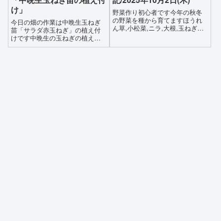
た葉っぱは冷凍にしておきま
たりすると光合成が十分にでき
け」
野菜作り初心者です今年の秋冬
す。サンチュレタスレタスは2回
なくなり成長にも影響しますよ
の野菜を種から育てますほうれ
今日の畑の作業は中晩生玉ねぎ
目の収穫です、とりあえず半分
って防虫ネットを撤去すること
ん草,小松菜,ニラ,大根,玉ねぎ等
苗「サラダ赤玉ねぎ」の植え付
収穫しました、小松菜は株ごと
にします防虫ネットを撤去する
の種を撒きました野菜には天敵
けです中晩生の玉ねぎの植え付
収穫するのではなく、茎と葉っ
ことにより虫の被害が予想され
がたくさんいます暑さ,寒さ,病
けは11月に入ってからで、まだ
ぱだけ摘み取ってサンチュレタ
ますが、大根の葉っぱ自体がだ
気,虫,動物,人間元気に育ってく
早いのですが、苗がすごく細く
スのように何回も収穫する予定
いぶ大きくなっているので抵抗
れるでしょうか?暖かく見守って
小さくて成長が遅いので今仮植
です(カブの中心から次々に芽が
力がついてきていると思います
下さると嬉しいです
えしている4番畝から肥料がたっ
出てきているので大きく成長す
防虫ネットを撤去した後は大根
ぷり入って土作が終わっている7
るのではないかと思っています)
の株本の草取りもしました
番畝に早めに植え付けすること
にしました