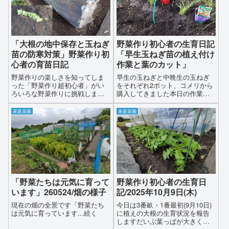
「大根の地中保存と玉ねぎ
野菜作り初心者の生育日記
苗の防寒対策」野菜作り初
「早生玉ねぎ苗の植え付け
心者の育苗日記
作業と葉のカット」
野菜作りの楽しさを知ってしま
早生の玉ねぎと中晩生の玉ねぎ
った「野菜作り超初心者」がい
をそれぞれ2ポット、コメリから
ろいろな野菜作りに挑戦しま
購入してきました本日の作業は
す！現在は秋冬野菜の大根,小松
コメリから購入した早生の玉ね
菜、ほうれん草、結球レタス、
ぎ「ソニック」の植える時期な
家庭菜園
家庭菜園
焼肉用高級レタスでお馴染みの
ので畑に植え付けしますそれか
サンチュレタスや玉ねぎなどを
ら、根張りを良くするためと植
栽培しています
え付けしたときにまっすぐ立つ
ように玉ねぎの葉っぱの上半分
カットします
「野菜たちは元気に育って
野菜作り初心者の生育日
います」260524/畑の様子
記/2025年10月9日(木)
現在の畑の全景です「野菜たち
今日は3番畝・1番最初(9月10日)
は元気に育っています...続く
に植えの大根の生育状況を報告
しますだいぶ葉っぱが大きくな