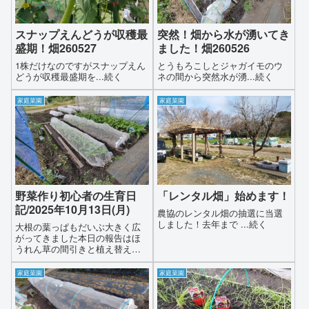
スナップえんどうが収穫最
突然！畑から水が湧いてき
盛期！畑260527
ました！畑260526
1株だけなのですがスナップえん
とうもろこしとジャガイモのウ
どうが収穫最盛期を...続く
ネの間から突然水が湧...続く
家庭菜園
家庭菜園
野菜作り初心者の生育日
「レンタル畑」始めます！
記/2025年10月13日(月)
農協のレンタル畑の抽選に当選
しました！去年まで ...続く
大根の葉っぱもだいぶ大きく広
がってきました本日の報告はほ
うれん草の間引きと植え替えコ
カブの地植え大根の追肥と草取
りが主な作業です
家庭菜園
家庭菜園