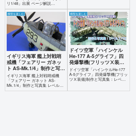
戦闘機)よりも早い最高速度240
リ1/48」出展 ページ解説
ノット(444km/h)航続距離はB17
■TBF/TBM 1 Avengerが、
爆撃機の5割増と言う7400キロ以
1/48スケールキット【商品詳
模型を楽しむ
模型を楽しむ
上(攻撃時6500キロ以上)20 mm機
細】 完成サイズ：全長約27.8cm
関砲多数を装備し強力な防御砲
※説明書に日本語表記はありませ
火(防弾装甲)魚雷攻撃を容易にす
ん製作期間3ヶ月/延べ製作時間
るため小型飛行機並みの良好な
180時間機体色は指定カラーにこ
操縦性1トン爆弾または800 kg魚
だわらずボックスアートを見な
雷2発搭載可能(当時日本軍機最大
がら調色しました各部の繊細な
の攻撃力)
作り込みコクピット内の細かな
ドイツ空軍「ハインケル
作り込みもキャノピー越しに拡
イギリス海軍 艦上対戦哨
He-177 A-5グライフ」四
大鏡などでご覧いただくことが
戒機「フェアリー ガネッ
発爆撃機(フリッツⅩ装備)
できますＴＢＦ/TBM-1アベンジ
ャー艦上攻撃機イタレリ1/48 連
ト AS-Mk.1/4」制作と写真
制作と写真集：レベル1/72
ドイツ空軍「ハインケルHe-177
載1〜17回です出品物は機体本
集 レベル1/72
Heinkel He 177 A-5 ＆
A-5グライフ」四発爆撃機(フリッ
イギリス海軍 艦上対戦哨戒機
体/簡易保管クリアケース/ボック
ツⅩ装備)制作と写真集：レベル
Fritz X
「フェアリー ガネット AS-
ス/組み立て説明書
1/72 Heinkel He 177 A-5 ＆ Fritz
Mk.1/4」制作と写真集 レベル
X
1/72