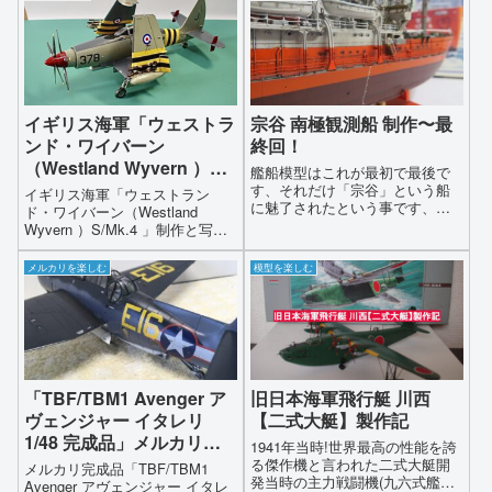
プロードしました！
イギリス海軍「ウェストラ
宗谷 南極観測船 制作〜最
ンド・ワイバーン
終回！
（Westland Wyvern ）
艦船模型はこれが最初で最後で
S/Mk.4 」制作と写真集
す、それだけ「宗谷」という船
イギリス海軍「ウェストラン
に魅了されたという事です、皆
1/72 モノクローム
ド・ワイバーン（Westland
さんも是非一度「宗谷」の歴史
Wyvern ）S/Mk.4 」制作と写真
に触れそして実物の「宗谷」に
集 1/72 モノクローム
会いに行って見ませんか？そし
メルカリを楽しむ
模型を楽しむ
て「宗谷」に一言…「お疲れ様
でした…」と声をかけてあげて
ください…
「TBF/TBM1 Avenger ア
旧日本海軍飛行艇 川西
ヴェンジャー イタレリ
【二式大艇】製作記
1/48 完成品」メルカリに
1941年当時!世界最高の性能を誇
出品！制作工程も公開！
る傑作機と言われた二式大艇開
メルカリ完成品「TBF/TBM1
発当時の主力戦闘機(九六式艦上
Avenger アヴェンジャー イタレ