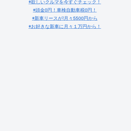
◉欲しいクルマを今すぐチェック！
◉頭金0円！車検自動車税0円！
◉新車リースが!月々5500円から
◉お好きな新車に月々１万円から！