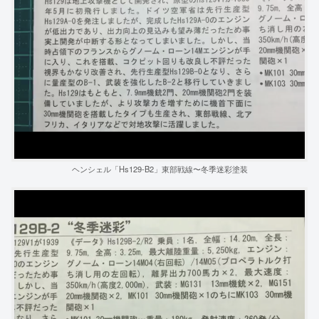
ヘンシェル「Hs129-B2」東部戦線〜冬季迷彩塗装