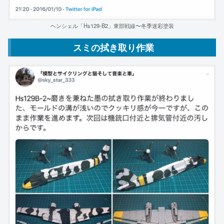
ヘンシェル「Hs129-B2」東部戦線〜冬季迷彩塗装
スミの拭き取り作業