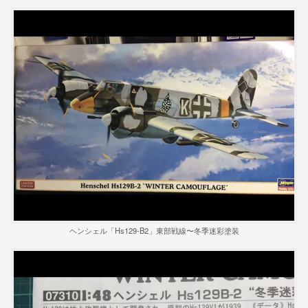
ヘンシェル「Hs129-B2」東部戦線〜冬季迷彩塗装