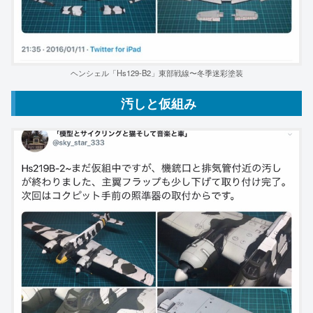
ヘンシェル「Hs129-B2」東部戦線〜冬季迷彩塗装
汚しと仮組み