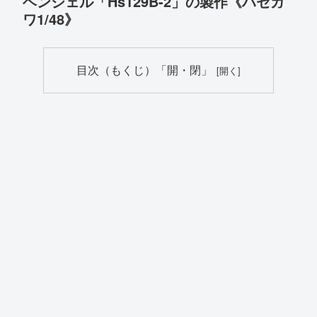
ヘンシェル「Hs129B-2」の製作《ハセガ
ワ1/48》
目次（もくじ）「開・閉」