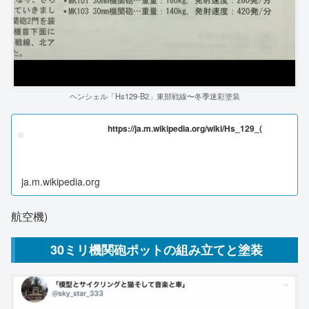
ヘンシェル「Hs129-B2」東部戦線〜冬季迷彩塗装
https://ja.m.wikipedia.org/wiki/Hs_129_(
ja.m.wikipedia.org
航空機)
30ミリ機関砲ポットの組み立てと塗装