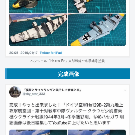
ヘンシェル「Hs129-B2」東部戦線〜冬季迷彩塗装
完成画像