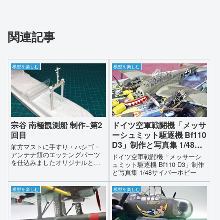
関連記事
模型を楽しむ
模型を楽しむ
宗谷 南極観測船 制作~第2
ドイツ空軍戦闘機「メッサ
回目
ーシュミット駆逐機 Bf110
D3」制作と写真集 1/48サ
前方マストに手すり・ハシゴ・
イバーホビー
アンテナ類のエッチングパーツ
ドイツ空軍戦闘機「メッサーシ
を仕込みましたオリジナルと違
ュミット駆逐機 Bf110 D3」制作
いリアル感が出てきます…今回
と写真集 1/48サイバーホビー
の宗谷の製作はエッチングパー
ツを多用しオリジナルパーツに
模型を楽しむ
模型を楽しむ
加工しながら組み込んでいきま
す…オリジナル完成品との違い
を見ながらご覧いただければと
思いますこの追加加工した部品