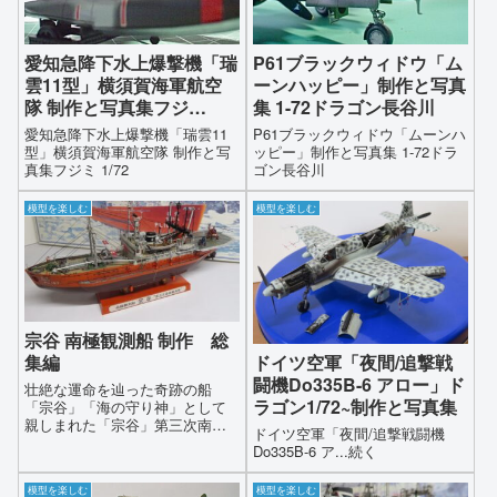
たちに更にエアブラシで塗装し
て墨入れして汚しを入れていき
ます…宗谷がどの様にして完成
愛知急降下水上爆撃機「瑞
P61ブラックウィドウ「ム
するのか是非ご覧になってくだ
雲11型」横須賀海軍航空
ーンハッピー」制作と写真
さい
隊 制作と写真集フジ
集 1-72ドラゴン長谷川
ミ 1/72
愛知急降下水上爆撃機「瑞雲11
P61ブラックウィドウ「ムーンハ
型」横須賀海軍航空隊 制作と写
ッピー」制作と写真集 1-72ドラ
真集フジミ 1/72
ゴン長谷川
模型を楽しむ
模型を楽しむ
宗谷 南極観測船 制作 総
集編
ドイツ空軍「夜間/追撃戦
闘機Do335B-6 アロー」ド
壮絶な運命を辿った奇跡の船
ラゴン1/72~制作と写真集
「宗谷」「海の守り神」として
親しまれた「宗谷」第三次南極
ドイツ空軍「夜間/追撃戦闘機
観測船【宗谷】youtube版総集編
Do335B-6 ア...続く
その中で南極観測船として活躍
した、「宗谷」の勇姿を創り込
模型を楽しむ
模型を楽しむ
んだ【総集編】をyoutubeにアッ