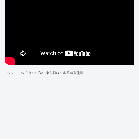
ヘンシェル「Hs129-B2」東部戦線〜冬季迷彩塗装