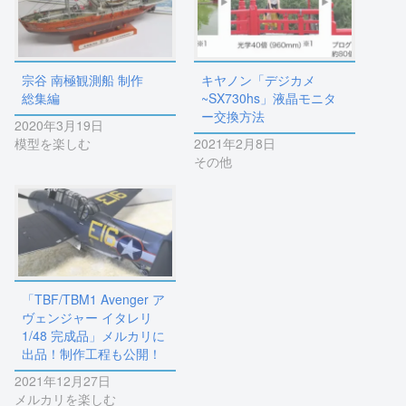
宗谷 南極観測船 制作
キヤノン「デジカメ
総集編
~SX730hs」液晶モニタ
ー交換方法
2020年3月19日
模型を楽しむ
2021年2月8日
その他
「TBF/TBM1 Avenger ア
ヴェンジャー イタレリ
1/48 完成品」メルカリに
出品！制作工程も公開！
2021年12月27日
メルカリを楽しむ