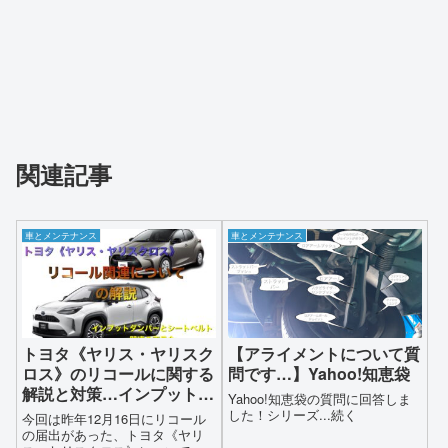
関連記事
車とメンテナンス
車とメンテナンス
トヨタ《ヤリス・ヤリスク
【アライメントについて質
ロス》のリコールに関する
問です…】Yahoo!知恵袋
解説と対策…インプットダ
Yahoo!知恵袋の質問に回答しま
ンパーとシートベルト関連
した！シリーズ...続く
今回は昨年12月16日にリコール
の不具合
の届出があった、トヨタ《ヤリ