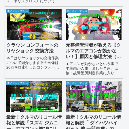
ス・ヤリスクロス》についてリ
コール内容を解説してみたいと
思いますどうぞよろしくお願い
車とメンテナンス
車とメンテナンス
します昨年12月のことなので、
当該車両を所有されているユー
ザの方々は既にリコール内容は
ご存知で多くの方がリコール対
策済みだとは思いますしかしな
がら中古車等に…続く
クラウン コンフォートの
元整備管理者が教える【ク
リヤショック 交換方法
ルマのエアコンが効かな
い！】原因と修理方法（エ
本日はリヤショックの交換作業
アコンガス交換編）
について紹介します下の画像は
エアコンが効かないという事で
20万キロ走行したコンフォート
す車両が入庫しました早速、点
（タクシー車両）です、タクシ
検・故障箇所判定作業に入りま
ーは20万キロくらいであればま
すエアコン吹き出し口を確認し
だ新車扱いですが稀にオイル漏
て風量・温度を確認①風量は
車とメンテナンス
車とメンテナンス
れなどで車検が通らないとか乗
OK・写真撮り忘れましたが吹き
り心地が悪いとかで交換作業が
出し温度が24度位です…吹き出
必要になります今回の車両も見
し温度が高いです…この車両の
てお分かりの通り黒く塗れてい
乗務員は夜勤務で最近になって
る部分がオイルが流れた後で
日勤に変わりエアコンがあまり
す、このままの状態で走行する
効かない事に気が付いたようで
とコーナリングや発進・ブレー
す…
最新！クルマのリコール情
最新！クルマのリコール情
キング時車両が安定せず乗り心
報と解説「スズキ ジムニ
報と解説「 ダイハツハイ
地が悪くなり船酔い状態になり
ます
ー」のフロント並びにリア
ゼット 他 一部車種」の オ