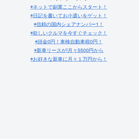
◉ネットで副業ここからスタート！
◉日記を書いてお小遣いをゲット！
◉信頼の国内シェアナンバー1！
◉欲しいクルマを今すぐチェック！
◉頭金0円！車検自動車税0円！
◉新車リースが!月々5500円から
◉お好きな新車に月々１万円から！