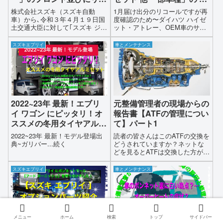
ガラスの取付けの不具合に
ートマチックトランス
株式会社スズキ（スズキ自動
1月届け出分のリコールですが再
ついて
(A/T) ミッション に 不具合
車）から､令和３年４月１９日国
度確認のため〜ダイハツ ハイゼ
土交通大臣に対して｢スズキ ジム
ット・アトレー、OEM車のサン
ニー｣の車体に取り付けられてい
バー、ディアス、ピクシスバ
るフロントウインドウとリアウ
ン、ピクシストラック、他、一
スズキエブリイ
車とメンテナンス
インドウの組付けに際して不具
部車両において電気装置（自動
合があり車内に水漏れの可能性
変速機）オートマチックトラン
があり最悪の場合､ガラスが脱落
スミッションの不具合によりギ
する恐れがあるとのことで下記
ヤチェンジが正常に行われない
のとおりリコールの届出があっ
可能性があるとのこと対象車両
たとのことです
は624,105台とのことです
2022~23年 最新！エブリ
元整備管理者の現場からの
イ ワゴン にピッタリ！オ
報告書【ATFの管理につい
ススメの冬用タイヤアルミ
て】パート1
セット
2022~23年 最新！モデル登場出
読者の皆さんはこのATFの交換を
典~ガリバー...続く
どうされていますか？ネットな
どを見るとATFは交換した方が良
いとか、交換しない方が良いと
か色々な意見が散見されていま
スズキエブリイ
車とメンテナンス
す若い頃、ディラーで整備士・
フロントマンを経てその後、営
業車の整備管理者として40年近
く整備業界に従事してきた経験
から私の意見を述べさせていた
だきます特に営業車の整備管理
メニュー
ホーム
検索
トップ
サイドバー