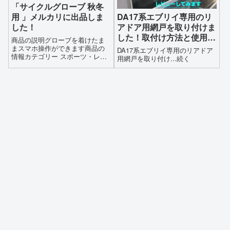
「サイクルグローブ 秋冬
用 」メルカリに出品しま
DA17系エブリイ専用のリ
した！
アドア用網戸を取り付けま
した！取付け方法と使用レ
商品の説明グローブを着けたま
ビュー
まスマホ操作ができます商品の
DA17系エブリイ専用のリアドア
情報カテゴリー スポーツ・レジ
用網戸を取り付け...続く
ャー 自転車ウエア商品の状態 や
や傷や汚れあり配送料の負担 送
料込み(出品者負担)配送の方法
ゆうゆうメルカリ便郵便局/コン
ビニ受取匿名発送までの日数
2~3日で発送