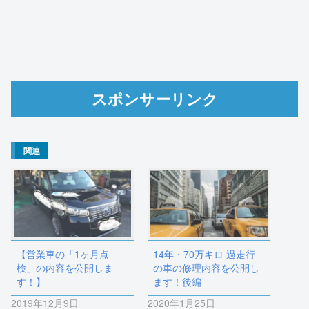
スポンサーリンク
関連
【営業車の「1ヶ月点
14年・70万キロ 過走行
検」の内容を公開しま
の車の修理内容を公開し
す！】
ます！後編
2019年12月9日
2020年1月25日