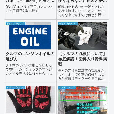
けました！取付け方法とレ
かくならない）原因と解決
ビュー
策
DA17V エブリイ専用のフロント
朝晩の冷え込みが一段と厳しさ
ドア用網戸を取...続く
を増す時期になってきました…
そんな中で今までは何とか我慢
してきたけれどクルマのヒータ
ーが効かない（車内が暖かくな
車とメンテナンス
車とメンテナンス
らない）で寒くて大変という方
もいらっしゃるのでは無いでし
ょうか今回はこのクルマのヒー
ターが効かない原因について探
求し素人でも応急処置で直す方
法なども交えて解説していきま
す
クルマのエンジンオイルの
【クルマの点検について】
選び方
徹底解説！図解入り資料掲
載
クルマのオイル交換しないとっ
て思い…カーショップのエンジ
多くの方は車に対する知識が乏
ンオイル売り場に行ったら…オ
しく、ましてや車の点検ともな
イルが一杯あり過ぎてどれを選
ると実情はディラーや専門家任
べば良いかサッパリわかりませ
せになっているのではないでし
ん（−＿−；）そんな方も多いの
ょうか？…車の維持管理や未然
メルカリを楽しむ
スズキエブリイ
ではないでしょうか…それもそ
に突発的な故障、それに付随し
うですよね…棚一杯に並んだい
て起こる可能性がある事故・或
ろんな種類のエンジンオイルを
いは環境に対する配慮等を考え
見た瞬間エンジンオイルに詳し
た場合、クルマの使用者でも出
くない方であれば頭が真っ白に
来る日常点検や法定点検は欠か
なりますよね
せない作業になります