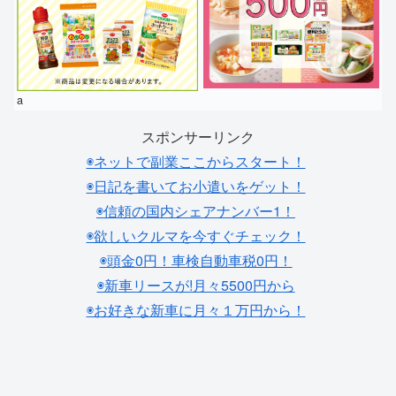
a
スポンサーリンク
◉ネットで副業ここからスタート！
◉日記を書いてお小遣いをゲット！
◉信頼の国内シェアナンバー1！
◉欲しいクルマを今すぐチェック！
◉頭金0円！車検自動車税0円！
◉新車リースが!月々5500円から
◉お好きな新車に月々１万円から！