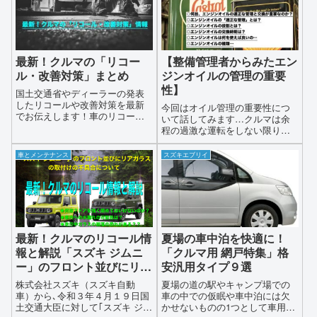
最新！クルマの「リコー
【整備管理者からみたエン
ル・改善対策」まとめ
ジンオイルの管理の重要
性】
国土交通省やディーラーの発表
したリコールや改善対策を最新
今回はオイル管理の重要性につ
でお伝えします！車のリコー
いて話してみます…クルマは余
ル・改善対策は無償で行われま
程の過激な運転をしない限りメ
す対象車両はできるだけ早くリ
ンテナンス…特にエンジンオイ
コール・改善対策の処置をディ
ルの適正な管理と交換をしっか
車とメンテナンス
スズキエブリイ
ーラーや整備工場でおこないま
り行なっていれば年数で15年・
しょう
総走行キロ数で20万キロ走りま
す…いや…それ以上に長く乗る
ことができます…整備管理者と
して営業車（タクシー）を15
年・70万キロを目処に代替えし
ている現状を踏まえてクルマを
最新！クルマのリコール情
夏場の車中泊を快適に！
長く乗る為のエンジンオイルの
報と解説「スズキ ジムニ
「クルマ用 網戸特集」格
メンテナンスについて解説しま
ー」のフロント並びにリア
安汎用タイプ９選
す
ガラスの取付けの不具合に
株式会社スズキ（スズキ自動
夏場の道の駅やキャンプ場での
ついて
車）から､令和３年４月１９日国
車の中での仮眠や車中泊には欠
土交通大臣に対して｢スズキ ジム
かせないものの1つとして車用の