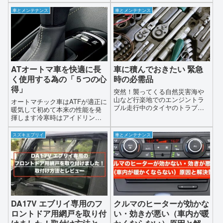
ニー｣の車体に取り付けられてい
アミドがあります車種別専用タ
るフロントウインドウとリアウ
イプのアミドもうありますがお
車とメンテナンス
車とメンテナンス
インドウの組付けに際して不具
値段が１万円以上と高額になり
合があり車内に水漏れの可能性
ますもう少し手軽に車用の網戸
があり最悪の場合､ガラスが脱落
を取り付けてみたいと思われて
する恐れがあるとのことで下記
いる方もおられると思いますそ
のとおりリコールの届出があっ
のような方々のために今回は軽
たとのことです
自動車からハイエースクラスの
ミニバンまで取付けられる汎用
ATオートマ車を快適に長
車に積んでおきたい 緊急
タイプの車用の網戸をご紹介し
く使用する為の「５つの心
時の必需品
ます
得」
突然！襲ってくる自然災害海や
山など行楽地でのエンジントラ
オートマチック車はATFが適正に
ブル走行中のタイヤのトラブル
暖気して初めて本来の性能を発
〔パンク〕など車を運転してい
揮します冷寒時はアイドリング
ると予期せぬときにいろいろな
回転も高くそれに伴い変速ショ
トラブルに見舞われることがあ
ックなども大きくなりAT内に掛
スズキエブリイ
車とメンテナンス
りますそんなときに役に立つ緊
かる負荷が大きい状態で走行す
急時の必需品をご紹介します
ることになります特に冬場など
は5〜10分、夏場でも2〜5分ほど
エンジンを暖気させ、トルクコ
ンバーターやAT内のATFを温め
てから走行することを強くお勧
めします
DA17V エブリイ専用のフ
クルマのヒーターが効かな
ロントドア用網戸を取り付
い・効きが悪い（車内が暖