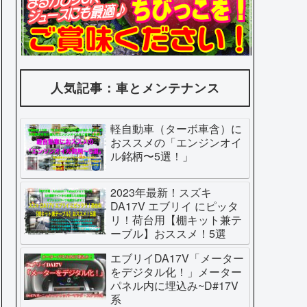
人気記事：車とメンテナンス
軽自動車（ターボ車含）に
おススメの「エンジンオイ
ル銘柄〜5選！」
2023年最新！スズキ
DA17V エブリイ にピッタ
リ！荷台用【棚キット兼テ
ーブル】おススメ！5選
エブリイDA17V「メーター
をデジタル化！」メーター
パネル内に埋込み~D#17V
系