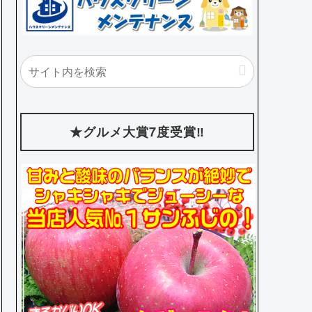
★グルメ大賞7度受賞‼️