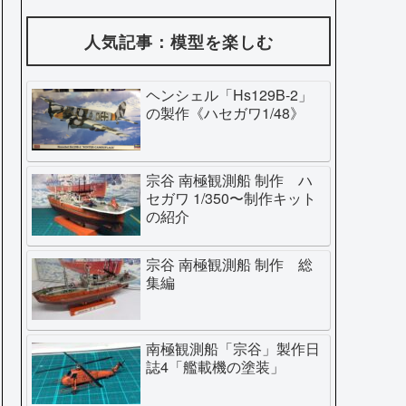
人気記事：模型を楽しむ
ヘンシェル「Hs129B-2」
の製作《ハセガワ1/48》
宗谷 南極観測船 制作 ハ
セガワ 1/350〜制作キット
の紹介
宗谷 南極観測船 制作 総
集編
南極観測船「宗谷」製作日
誌4「艦載機の塗装」