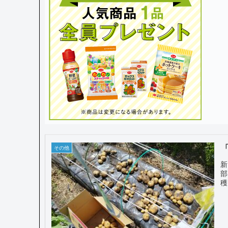
その他
新
部
穫