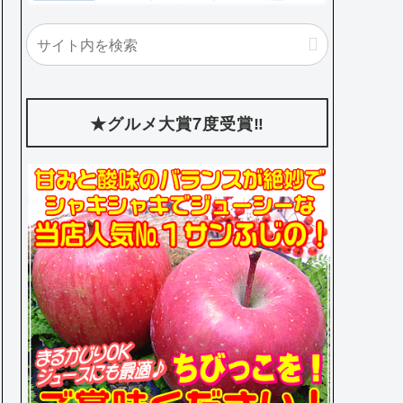
★グルメ大賞7度受賞‼️