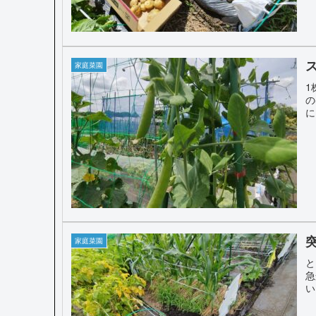
家庭菜園
1
の
に
家庭菜園
と
急
い