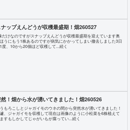
スナップえんどうが収穫最盛期！畑260527
株だけなのですがスナップえんどうが収穫最盛期を迎えています奥
ほうにもう1株あるのですが病気にかかってしまい撤去しました3日
1度、10から20個ほど収穫して...続く
突然！畑から水が湧いてきました！畑260526
うもろこしとジャガイモのウネの間から突然水が湧いてきました！
遽、ジャガイモを収穫して現在は画像のように小松菜を6株植えて
ますもしかしてじゃがいもが腐ってい...続く