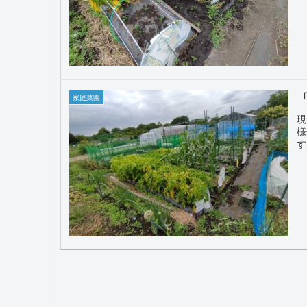
家庭菜園
現
様
す