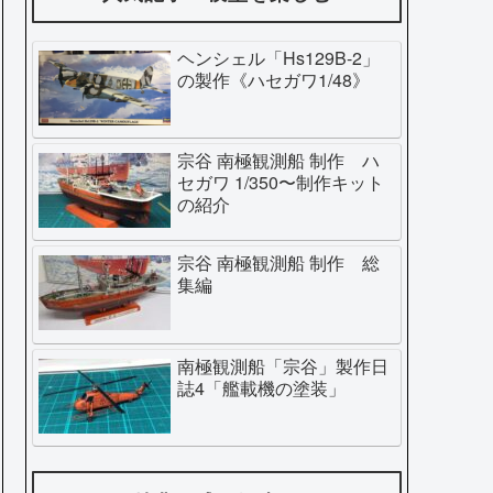
ヘンシェル「Hs129B-2」
の製作《ハセガワ1/48》
宗谷 南極観測船 制作 ハ
セガワ 1/350〜制作キット
の紹介
宗谷 南極観測船 制作 総
集編
南極観測船「宗谷」製作日
誌4「艦載機の塗装」