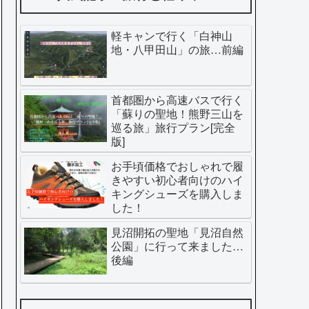
軽キャンで行く「白神山
地・八甲田山」の旅…前編
首都圏から高速バスで行く
「蘇りの聖地！熊野三山を
巡る旅」旅行プラン[完全
版]
お手頃価格でおしゃれで履
きやすい初心者向けのハイ
キングシューズを購入しま
した！
見沼開拓の聖地「見沼自然
公園」に行って来ました…
後編