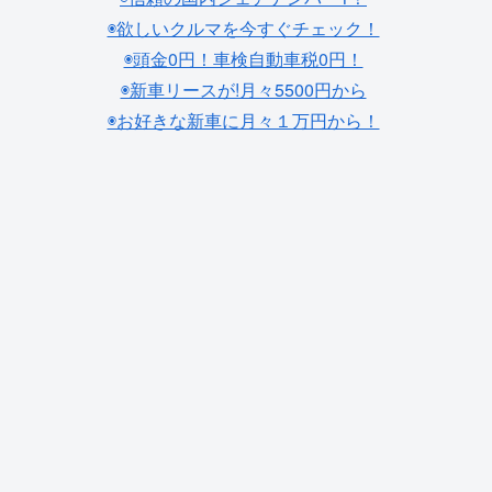
◉欲しいクルマを今すぐチェック！
◉頭金0円！車検自動車税0円！
◉新車リースが!月々5500円から
◉お好きな新車に月々１万円から！